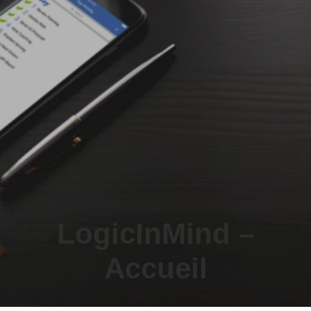
LogicInMind –
Accueil